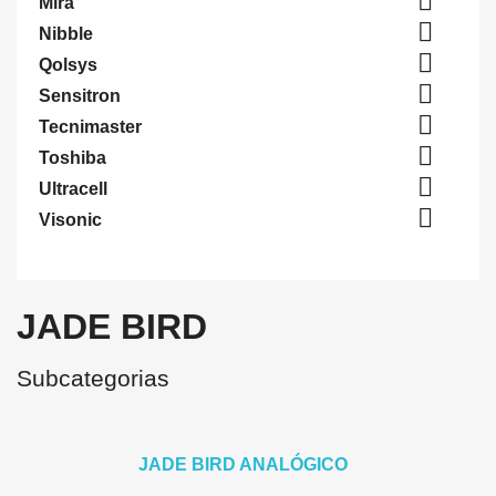

Mira

Nibble

Qolsys

Sensitron

Tecnimaster

Toshiba

Ultracell

Visonic
JADE BIRD
Subcategorias
JADE BIRD ANALÓGICO