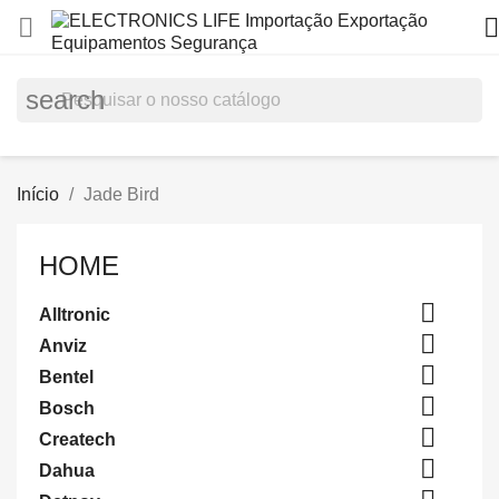


search
Início
Jade Bird
HOME

Alltronic

Anviz

Bentel

Bosch

Createch

Dahua