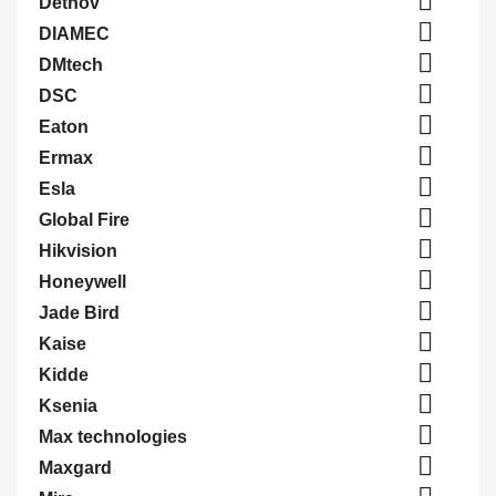

Detnov

DIAMEC

DMtech

DSC

Eaton

Ermax

Esla

Global Fire

Hikvision

Honeywell

Jade Bird

Kaise

Kidde

Ksenia

Max technologies

Maxgard