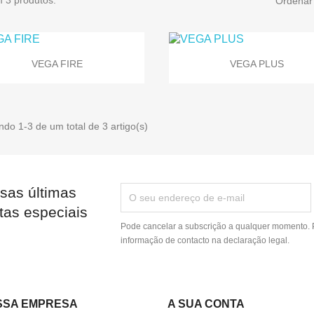
Ordenar 


Vista rápida
Vista rápida
VEGA FIRE
VEGA PLUS
do 1-3 de um total de 3 artigo(s)
sas últimas
tas especiais
Pode cancelar a subscrição a qualquer momento. P
informação de contacto na declaração legal.
SSA EMPRESA
A SUA CONTA