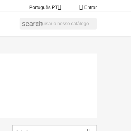


Português PT
Entrar
search