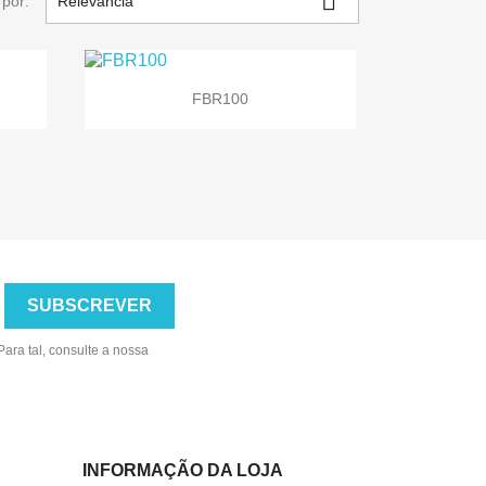

por:
Relevância

Vista rápida
FBR100
ara tal, consulte a nossa
INFORMAÇÃO DA LOJA