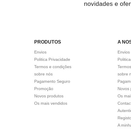
novidades e ofer
PRODUTOS
A NO
Envios
Envios
Politica Privacidade
Politic
Termos e condições
Termos
sobre nós
sobre 
Pagamento Seguro
Pagam
Promoção
Novos 
Novos produtos
Os mai
Os mais vendidos
Contac
Autent
Regist
A minh