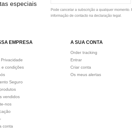
tas especiais
Pode cancelar a subscrição a qualquer momento. P
informação de contacto na declaração legal.
SSA EMPRESA
A SUA CONTA
Order tracking
a Privacidade
Entrar
 e condições
Criar conta
nós
Os meus alertas
ento Seguro
produtos
s vendidos
te-nos
icação
o
a conta