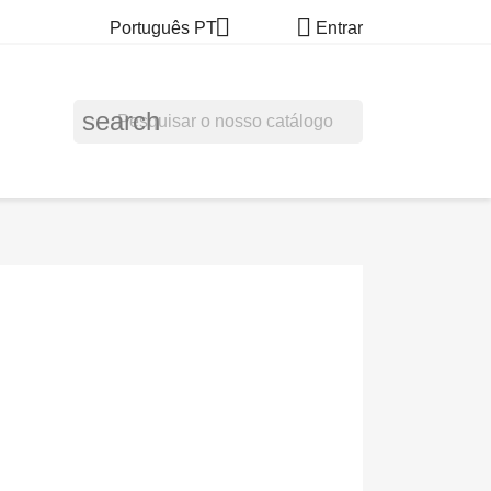


Português PT
Entrar
search