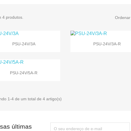
m 4 produtos.
Ordenar 


Vista rápida
Vista rápida
PSU-24V/3A
PSU-24V/3A-R

Vista rápida
PSU-24V/5A-R
do 1-4 de um total de 4 artigo(s)
sas últimas