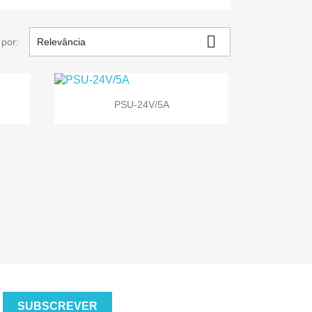

por:
Relevância

Vista rápida
PSU-24V/5A