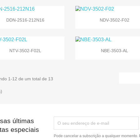


Vista rápida
Vista rápida
DDN-2516-212N16
NDV-3502-F02


Vista rápida
Vista rápida
NTV-3502-F02L
NBE-3503-AL
ndo 1-12 de um total de 13
s)
sas últimas
tas especiais
Pode cancelar a subscrição a qualquer momento. P