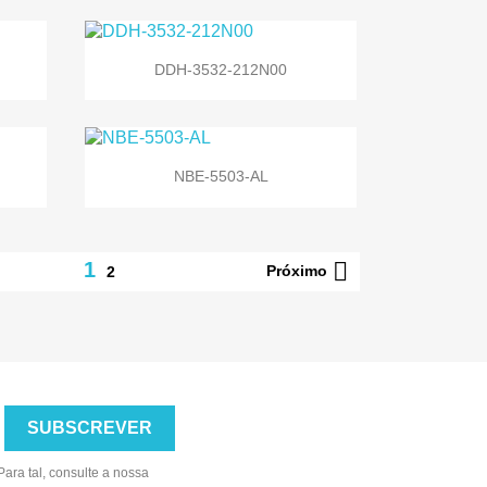

Vista rápida
DDH-3532-212N00

Vista rápida
NBE-5503-AL

1
Próximo
2
ara tal, consulte a nossa