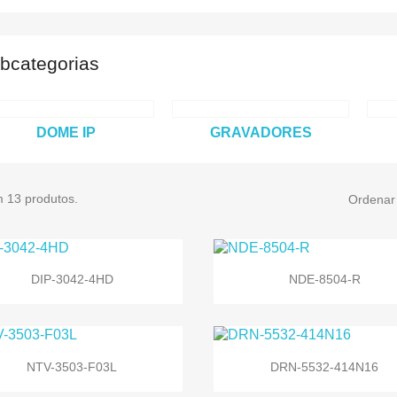
bcategorias
DOME IP
GRAVADORES
m 13 produtos.
Ordenar 


Vista rápida
Vista rápida
DIP-3042-4HD
NDE-8504-R


Vista rápida
Vista rápida
NTV-3503-F03L
DRN-5532-414N16