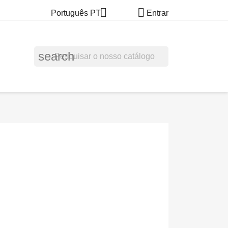


Português PT
Entrar
search