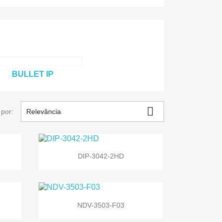
BULLET IP

por:
Relevância

Vista rápida
DIP-3042-2HD

Vista rápida
NDV-3503-F03