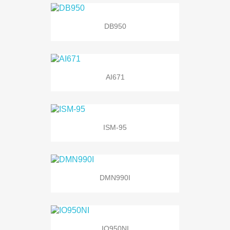
DB950
AI671
ISM-95
DMN990I
IO950NI