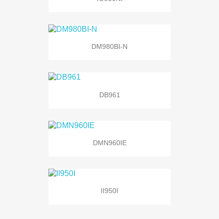
DM980BI-N
DB961
DMN960IE
II950I