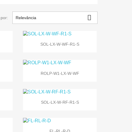

por:
Relevância

Vista rápida
SOL-LX-W-WF-R1-S

Vista rápida
ROLP-W1-LX-W-WF

Vista rápida
SOL-LX-W-RF-R1-S

Vista rápida
FL-RL-R-D