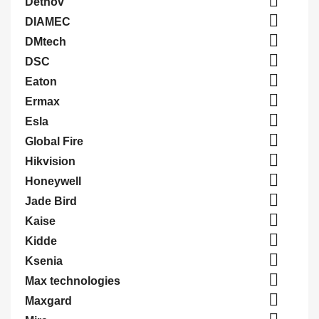

Detnov

DIAMEC

DMtech

DSC

Eaton

Ermax

Esla

Global Fire

Hikvision

Honeywell

Jade Bird

Kaise

Kidde

Ksenia

Max technologies

Maxgard