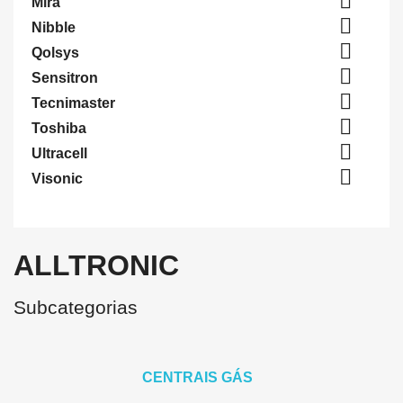

Mira

Nibble

Qolsys

Sensitron

Tecnimaster

Toshiba

Ultracell

Visonic
ALLTRONIC
Subcategorias
CENTRAIS GÁS