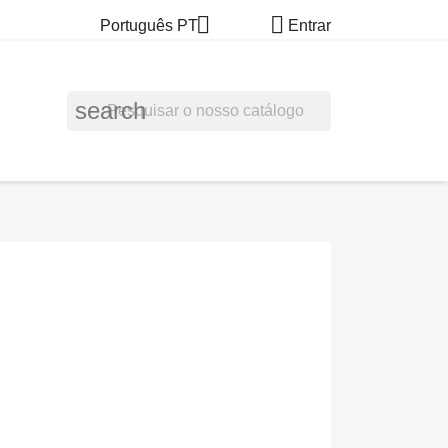


Português PT
Entrar
search