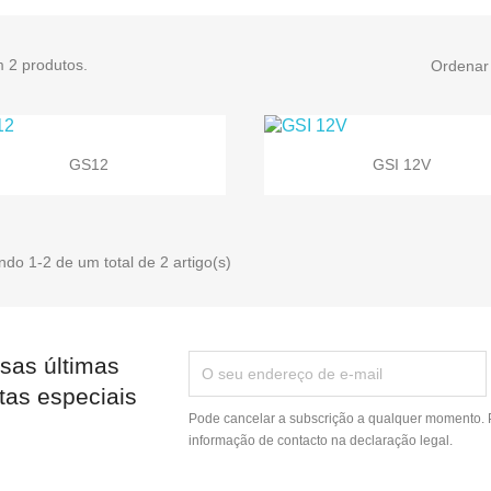
m 2 produtos.
Ordenar 


Vista rápida
Vista rápida
GS12
GSI 12V
do 1-2 de um total de 2 artigo(s)
sas últimas
tas especiais
Pode cancelar a subscrição a qualquer momento. P
informação de contacto na declaração legal.