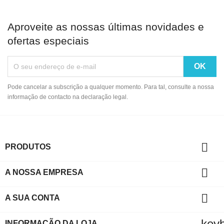
Aproveite as nossas últimas novidades e
ofertas especiais
Pode cancelar a subscrição a qualquer momento. Para tal, consulte a nossa
informação de contacto na declaração legal.

PRODUTOS

A NOSSA EMPRESA

A SUA CONTA
key
INFORMAÇÃO DA LOJA