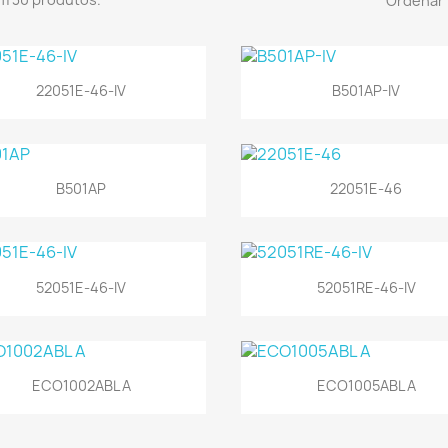
Ordenar 


Vista rápida
Vista rápida
22051E-46-IV
B501AP-IV


Vista rápida
Vista rápida
B501AP
22051E-46


Vista rápida
Vista rápida
52051E-46-IV
52051RE-46-IV


Vista rápida
Vista rápida
ECO1002ABL A
ECO1005ABL A