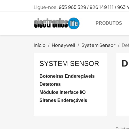
Ligue-nos:
935 965 529 / 926 149 111 / 963 
PRODUTOS
Início
Honeywell
System Sensor
De
D
SYSTEM SENSOR
Botoneiras Endereçáveis
Detetores
Módulos interface I/O
Sirenes Endereçáveis
Existe