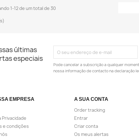
ndo 1-12 de um total de 30
(s)
ssas últimas
rtas especiais
Pode cancelar a subscrição a qualquer momento.
nossa informação de contacto na declaração le
SSA EMPRESA
A SUA CONTA
Order tracking
a Privacidade
Entrar
s e condições
Criar conta
 nós
Os meus alertas