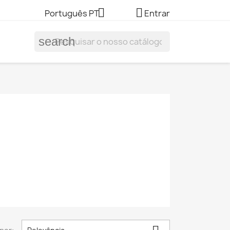


Português PT
Entrar
search