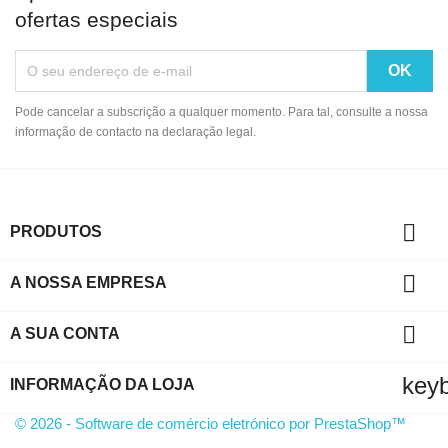
ofertas especiais
Pode cancelar a subscrição a qualquer momento. Para tal, consulte a nossa
informação de contacto na declaração legal.

PRODUTOS

A NOSSA EMPRESA

A SUA CONTA
key
INFORMAÇÃO DA LOJA
© 2026 - Software de comércio eletrónico por PrestaShop™