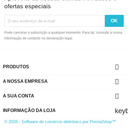
ofertas especiais
Pode cancelar a subscrição a qualquer momento. Para tal, consulte a nossa
informação de contacto na declaração legal.

PRODUTOS

A NOSSA EMPRESA

A SUA CONTA
key
INFORMAÇÃO DA LOJA
© 2026 - Software de comércio eletrónico por PrestaShop™