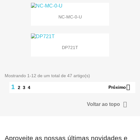
NC-MC-0-U
DP721T
Mostrando 1-12 de um total de 47 artigo(s)

1
Próximo
2
3
4

Voltar ao topo
Aproveite as nossas últimas novidades e