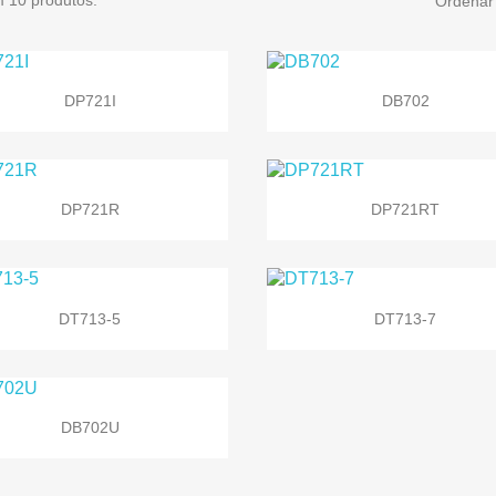
Ordenar 


Vista rápida
Vista rápida
DP721I
DB702


Vista rápida
Vista rápida
DP721R
DP721RT


Vista rápida
Vista rápida
DT713-5
DT713-7

Vista rápida
DB702U