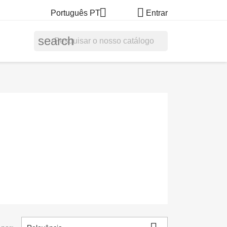


Português PT
Entrar
search