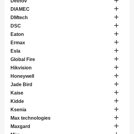

Detnov

DIAMEC

DMtech

DSC

Eaton

Ermax

Esla

Global Fire

Hikvision

Honeywell

Jade Bird

Kaise

Kidde

Ksenia

Max technologies

Maxgard