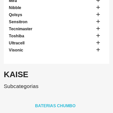

Mira

Nibble

Qolsys

Sensitron

Tecnimaster

Toshiba

Ultracell

Visonic
KAISE
Subcategorias
BATERIAS CHUMBO