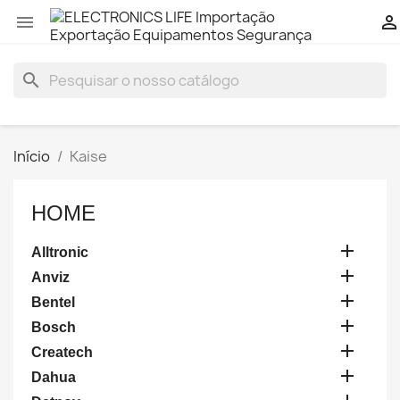


search
Início
Kaise
HOME

Alltronic

Anviz

Bentel

Bosch

Createch

Dahua