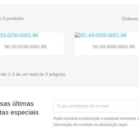
m 3 produtos.
Ordenar 


Vista rápida
Vista rápida
SC-33-0230-0001-99
SC-43-0200-0001-99
do 1-3 de um total de 3 artigo(s)
sas últimas
tas especiais
Pode cancelar a subscrição a qualquer momento. P
informação de contacto na declaração legal.