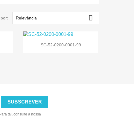

por:
Relevância

Vista rápida
SC-52-0200-0001-99
ara tal, consulte a nossa