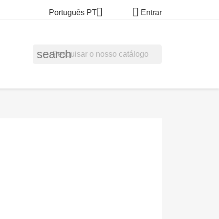


Português PT
Entrar
search