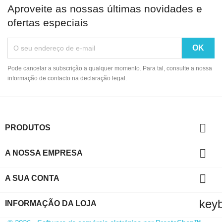
Aproveite as nossas últimas novidades e
ofertas especiais
Pode cancelar a subscrição a qualquer momento. Para tal, consulte a nossa
informação de contacto na declaração legal.

PRODUTOS

A NOSSA EMPRESA

A SUA CONTA
key
INFORMAÇÃO DA LOJA