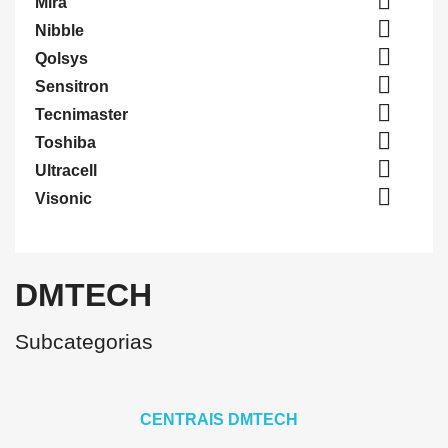

Mira

Nibble

Qolsys

Sensitron

Tecnimaster

Toshiba

Ultracell

Visonic
DMTECH
Subcategorias
CENTRAIS DMTECH