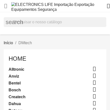


search
Início
DMtech
HOME

Alltronic

Anviz

Bentel

Bosch

Createch

Dahua