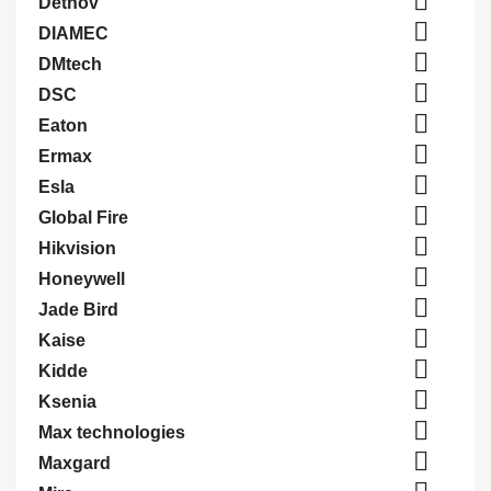

Detnov

DIAMEC

DMtech

DSC

Eaton

Ermax

Esla

Global Fire

Hikvision

Honeywell

Jade Bird

Kaise

Kidde

Ksenia

Max technologies

Maxgard