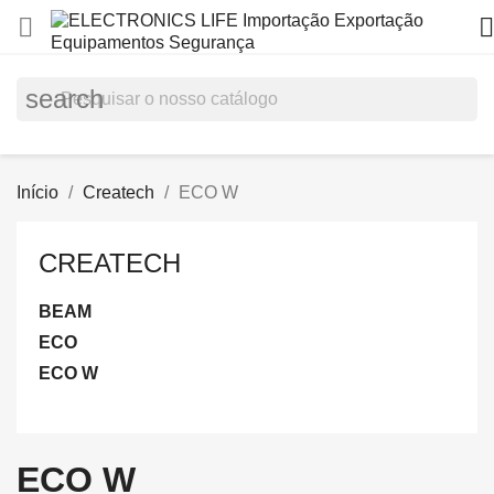


search
Início
Createch
ECO W
CREATECH
BEAM
ECO
ECO W
ECO W