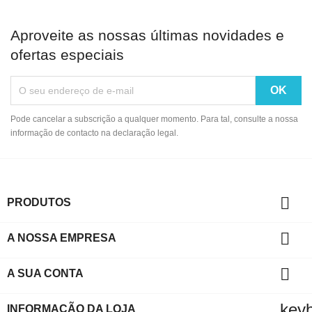
Aproveite as nossas últimas novidades e
ofertas especiais
Pode cancelar a subscrição a qualquer momento. Para tal, consulte a nossa
informação de contacto na declaração legal.

PRODUTOS

A NOSSA EMPRESA

A SUA CONTA
key
INFORMAÇÃO DA LOJA