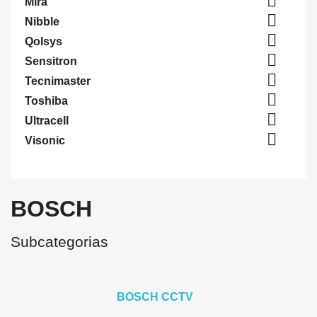

Mira

Nibble

Qolsys

Sensitron

Tecnimaster

Toshiba

Ultracell

Visonic
BOSCH
Subcategorias
BOSCH CCTV