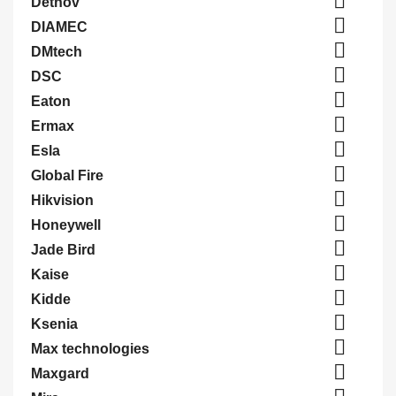

Detnov

DIAMEC

DMtech

DSC

Eaton

Ermax

Esla

Global Fire

Hikvision

Honeywell

Jade Bird

Kaise

Kidde

Ksenia

Max technologies

Maxgard