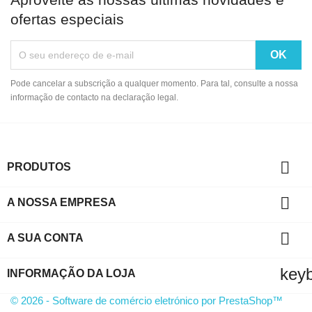
ofertas especiais
Pode cancelar a subscrição a qualquer momento. Para tal, consulte a nossa
informação de contacto na declaração legal.

PRODUTOS

A NOSSA EMPRESA

A SUA CONTA
key
INFORMAÇÃO DA LOJA
© 2026 - Software de comércio eletrónico por PrestaShop™