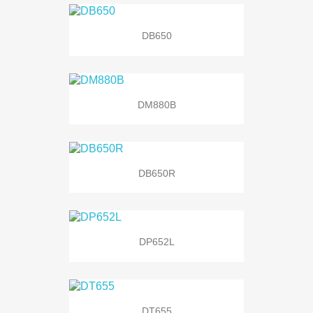
DB650
DM880B
DB650R
DP652L
DT655