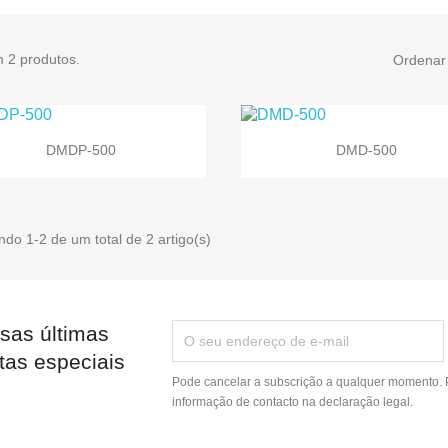
m 2 produtos.
Ordenar 


Vista rápida
Vista rápida
DMDP-500
DMD-500
do 1-2 de um total de 2 artigo(s)
sas últimas
tas especiais
Pode cancelar a subscrição a qualquer momento. P
informação de contacto na declaração legal.