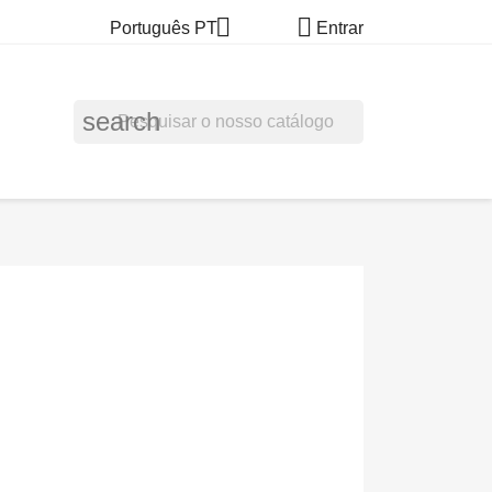


Português PT
Entrar
search