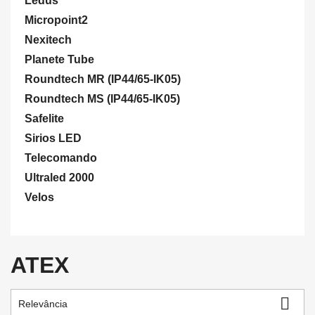
Ledus
Micropoint2
Nexitech
Planete Tube
Roundtech MR (IP44/65-IK05)
Roundtech MS (IP44/65-IK05)
Safelite
Sirios LED
Telecomando
Ultraled 2000
Velos
ATEX

Relevância