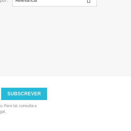

por:
Relevância
 Para tal, consulte a
gal.