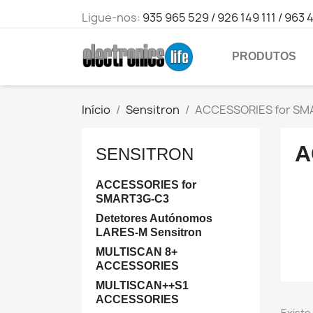
Ligue-nos:
935 965 529 / 926 149 111 / 963 
PRODUTOS
Início
Sensitron
ACCESSORIES for SM
A
SENSITRON
ACCESSORIES for
SMART3G-C3
Detetores Autónomos
LARES-M Sensitron
MULTISCAN 8+
ACCESSORIES
MULTISCAN++S1
ACCESSORIES
Existe