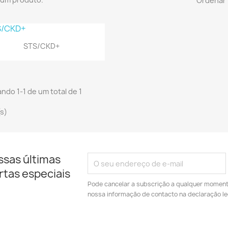
Ordenar 

Vista rápida
STS/CKD+
ndo 1-1 de um total de 1
(s)
ssas últimas
rtas especiais
Pode cancelar a subscrição a qualquer momento.
nossa informação de contacto na declaração le