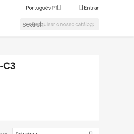


Português PT
Entrar
search
-C3