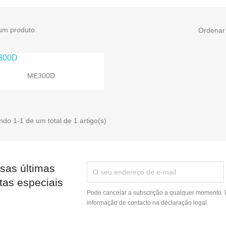
 um produto.
Ordenar 

Vista rápida
ME300D
do 1-1 de um total de 1 artigo(s)
sas últimas
tas especiais
Pode cancelar a subscrição a qualquer momento. P
informação de contacto na declaração legal.