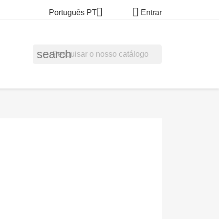


Português PT
Entrar
search