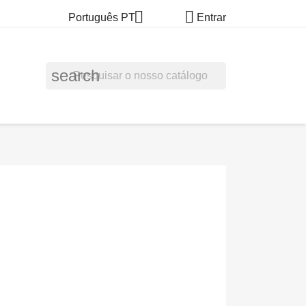


Português PT
Entrar
search