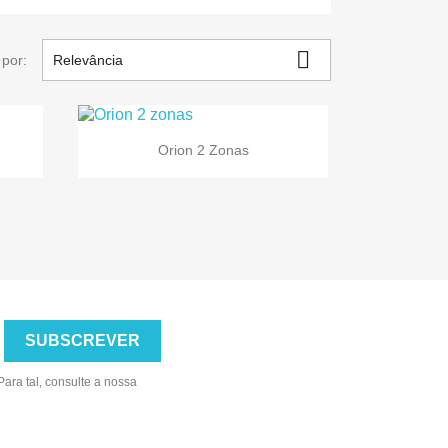

por:
Relevância

Vista rápida
Orion 2 Zonas
ara tal, consulte a nossa