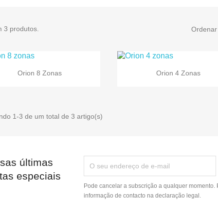
m 3 produtos.
Ordenar 


Vista rápida
Vista rápida
Orion 8 Zonas
Orion 4 Zonas
do 1-3 de um total de 3 artigo(s)
sas últimas
tas especiais
Pode cancelar a subscrição a qualquer momento. P
informação de contacto na declaração legal.