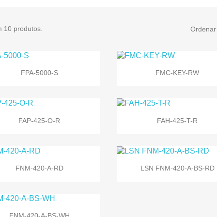
m 10 produtos.
Ordenar 


Vista rápida
Vista rápida
FPA‑5000-S
FMC-KEY-RW


Vista rápida
Vista rápida
FAP-425-O-R
FAH-425-T-R


Vista rápida
Vista rápida
FNM-420-A-RD
LSN FNM-420-A-BS-RD

Vista rápida
FNM-420-A-BS-WH