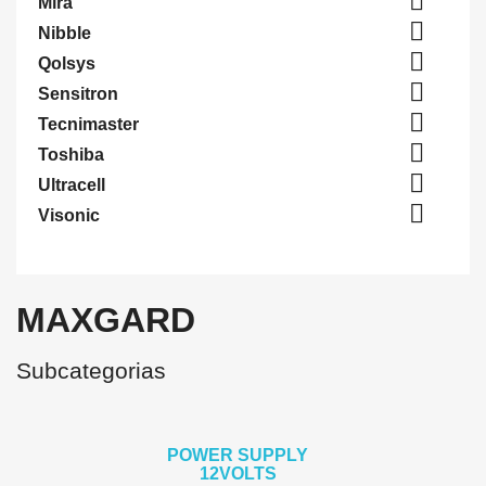

Mira

Nibble

Qolsys

Sensitron

Tecnimaster

Toshiba

Ultracell

Visonic
MAXGARD
Subcategorias
POWER SUPPLY
12VOLTS