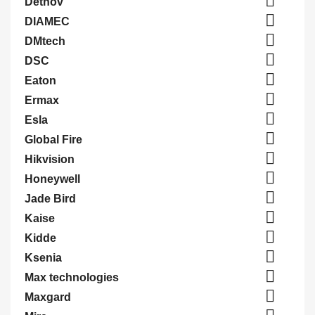

Detnov

DIAMEC

DMtech

DSC

Eaton

Ermax

Esla

Global Fire

Hikvision

Honeywell

Jade Bird

Kaise

Kidde

Ksenia

Max technologies

Maxgard