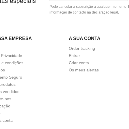
tas especiais
Pode cancelar a subscrição a qualquer momento. P
informação de contacto na declaração legal.
SSA EMPRESA
A SUA CONTA
Order tracking
a Privacidade
Entrar
 e condições
Criar conta
nós
Os meus alertas
ento Seguro
produtos
s vendidos
te-nos
icação
o
a conta