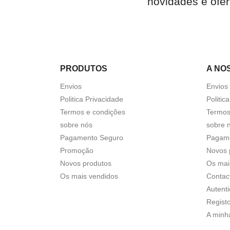
novidades e ofer
PRODUTOS
A NO
Envios
Envios
Politica Privacidade
Politic
Termos e condições
Termos
sobre nós
sobre 
Pagamento Seguro
Pagam
Promoção
Novos 
Novos produtos
Os mai
Os mais vendidos
Contac
Autent
Regist
A minh