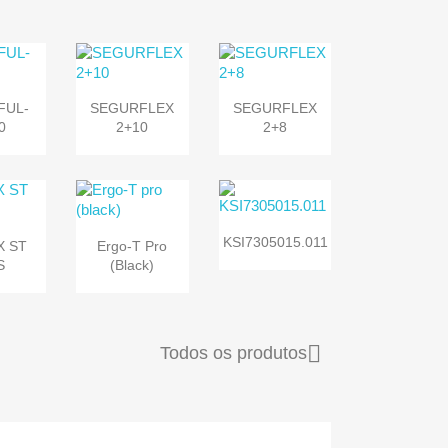


sta
Vista
Vista
FUL-
SEGURFLEX
SEGURFLEX
da
rápida
rápida
0
2+10
2+8


Vista
sta
Vista
KSI7305015.011
X ST
Ergo-T Pro
rápida
da
rápida
S
(black)

Todos os produtos