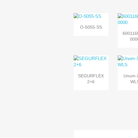

Vista
O-5055-SS

Vi
rápida
600116
rápi
000


Vista
Vi
SEGURFLEX
Unum-
rápida
rápi
2+6
WL