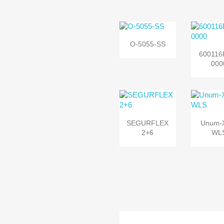

Vista
O-5055-SS

Vi
rápida
600116
rápi
000


Vista
Vi
SEGURFLEX
Unum-
rápida
rápi
2+6
WL