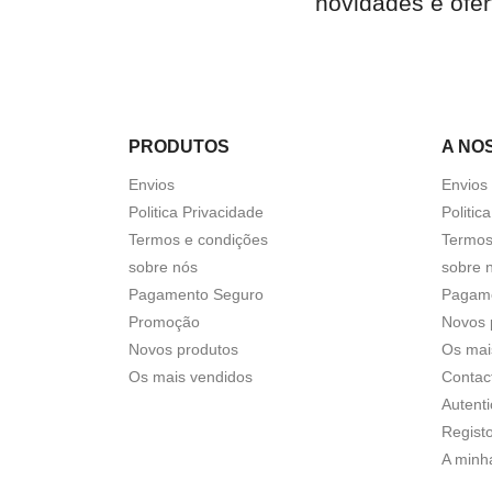
novidades e ofer
PRODUTOS
A NO
Envios
Envios
Politica Privacidade
Politic
Termos e condições
Termos
sobre nós
sobre 
Pagamento Seguro
Pagam
Promoção
Novos 
Novos produtos
Os mai
Os mais vendidos
Contac
Autent
Regist
A minh