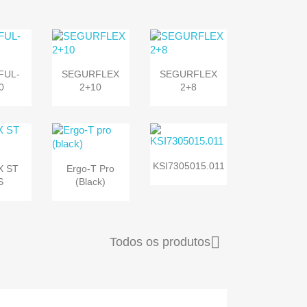


sta
Vista
Vista
FUL-
SEGURFLEX
SEGURFLEX
da
rápida
rápida
0
2+10
2+8


Vista
sta
Vista
KSI7305015.011
X ST
Ergo-T Pro
rápida
da
rápida
S
(black)

Todos os produtos