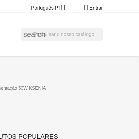


Português PT
Entrar
search
limentação 50W KSENIA
UTOS POPULARES