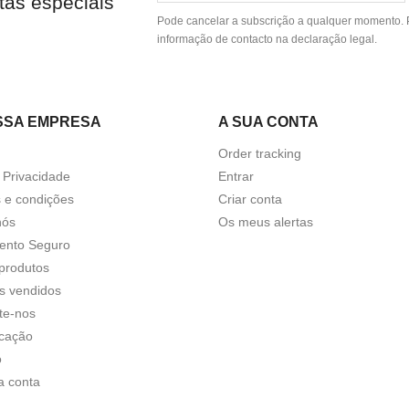
tas especiais
Pode cancelar a subscrição a qualquer momento. P
informação de contacto na declaração legal.
SSA EMPRESA
A SUA CONTA
Order tracking
a Privacidade
Entrar
 e condições
Criar conta
nós
Os meus alertas
ento Seguro
produtos
s vendidos
te-nos
icação
o
a conta