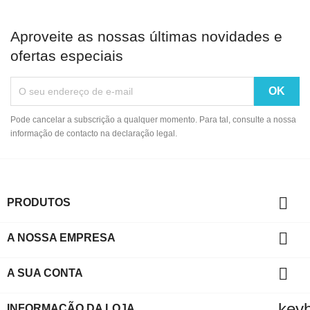
Aproveite as nossas últimas novidades e
ofertas especiais
Pode cancelar a subscrição a qualquer momento. Para tal, consulte a nossa
informação de contacto na declaração legal.

PRODUTOS

A NOSSA EMPRESA

A SUA CONTA
key
INFORMAÇÃO DA LOJA