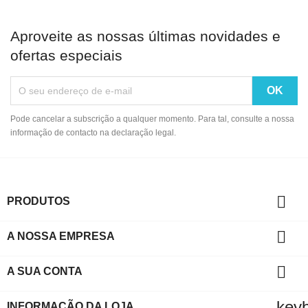
Aproveite as nossas últimas novidades e
ofertas especiais
Pode cancelar a subscrição a qualquer momento. Para tal, consulte a nossa
informação de contacto na declaração legal.

PRODUTOS

A NOSSA EMPRESA

A SUA CONTA
key
INFORMAÇÃO DA LOJA