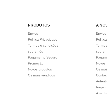
PRODUTOS
A NO
Envios
Envios
Politica Privacidade
Politic
Termos e condições
Termos
sobre nós
sobre 
Pagamento Seguro
Pagam
Promoção
Novos 
Novos produtos
Os mai
Os mais vendidos
Contac
Autent
Regist
A minh