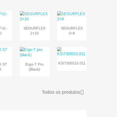


sta
Vista
Vista
FUL-
SEGURFLEX
SEGURFLEX
da
rápida
rápida
0
2+10
2+8


Vista
sta
Vista
KSI7305015.011
X ST
Ergo-T Pro
rápida
da
rápida
S
(black)

Todos os produtos