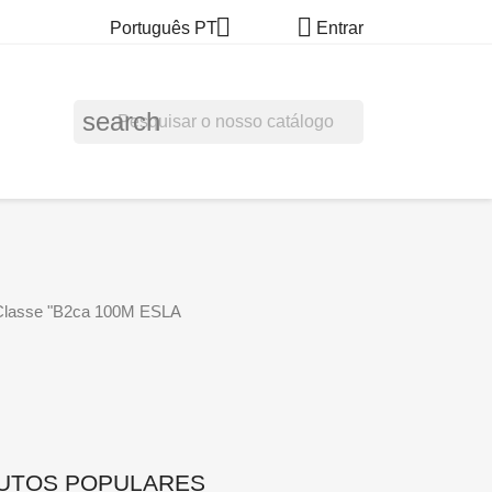


Português PT
Entrar
search
asse "B2ca 100M ESLA
UTOS POPULARES