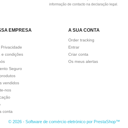
informação de contacto na declaração legal.
SSA EMPRESA
A SUA CONTA
Order tracking
a Privacidade
Entrar
 e condições
Criar conta
nós
Os meus alertas
ento Seguro
produtos
s vendidos
te-nos
icação
o
a conta
© 2026 - Software de comércio eletrónico por PrestaShop™