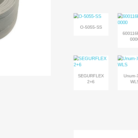

Vista
O-5055-SS

Vi
rápida
600116
rápi
000


Vista
Vi
SEGURFLEX
Unum-
rápida
rápi
2+6
WL