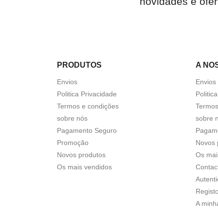
novidades e ofer
PRODUTOS
A NO
Envios
Envios
Politica Privacidade
Politic
Termos e condições
Termos
sobre nós
sobre 
Pagamento Seguro
Pagam
Promoção
Novos 
Novos produtos
Os mai
Os mais vendidos
Contac
Autent
Regist
A minh