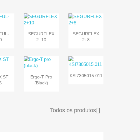


sta
Vista
Vista
FUL-
SEGURFLEX
SEGURFLEX
da
rápida
rápida
0
2+10
2+8


Vista
sta
Vista
KSI7305015.011
X ST
Ergo-T Pro
rápida
da
rápida
S
(black)

Todos os produtos