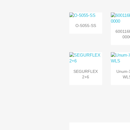

Vista
O-5055-SS

Vi
rápida
600116
rápi
000


Vista
Vi
SEGURFLEX
Unum-
rápida
rápi
2+6
WL