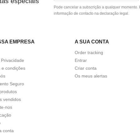
tas especiais
Pode cancelar a subscrição a qualquer momento. P
informação de contacto na declaração legal.
SSA EMPRESA
A SUA CONTA
Order tracking
a Privacidade
Entrar
 e condições
Criar conta
nós
Os meus alertas
ento Seguro
produtos
s vendidos
te-nos
icação
o
a conta