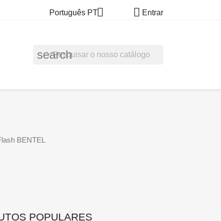


Português PT
Entrar
search
/Flash BENTEL
UTOS POPULARES