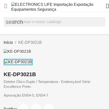


search
Início
KE-DP3021B
KE-DP3021B
Detetor Ótico Duplo / Temperatura - Endereçável Série
Excellence Preto
Aprovação EN54-5, EN54-7
Partilhar