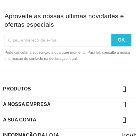
Aproveite as nossas últimas novidades e
ofertas especiais
Pode cancelar a subscrição a qualquer momento. Para tal, consulte a nossa
informação de contacto na declaração legal.

PRODUTOS

A NOSSA EMPRESA

A SUA CONTA
key
INFORMAÇÃO DA LOJA